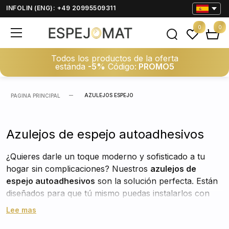
INFOLIN (ENG): +49 20995509311
0
0
Todos los productos de la oferta
estánda
-5%
Código:
PROMO5
AZULEJOS ESPEJO
PAGINA PRINCIPAL
Azulejos de espejo autoadhesivos
¿Quieres darle un toque moderno y sofisticado a tu
hogar sin complicaciones? Nuestros
azulejos de
espejo autoadhesivos
son la solución perfecta. Están
diseñados para que tú mismo puedas instalarlos con
facilidad y sin necesidad de herramientas especiales.
Lee mas
Simplemente despega, coloca y presiona. Su adhesivo