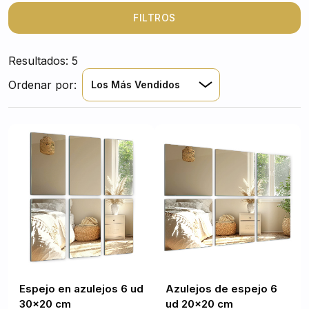
de alta calidad asegura una fijación firme y duradera,
ideal para transformar cualquier pared en minutos. Ya
FILTROS
sea en el baño, sala, comedor o pasillo, estos azulejos
tipo espejo aportan una sensación de amplitud y
Resultados: 5
luminosidad inmediata.
Ordenar por:
Los Más Vendidos
Espejo en azulejos 6 ud
Azulejos de espejo 6
30x20 cm
ud 20x20 cm