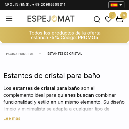
INFOLIN (ENG): +49 20995509311
0
0
Todos los productos de la oferta
estánda
-5%
Código:
PROMO5
ESTANTES DE CRISTAL
PAGINA PRINCIPAL
Estantes de cristal para baño
Los
estantes de cristal para baño
son el
complemento ideal para
quienes buscan
combinar
funcionalidad y estilo en un mismo elemento. Su diseño
limpio y minimalista se adapta a cualquier tipo de
decoración, desde los ambientes más clásicos hasta los
Lee mas
más modernos, aportando siempre una sensación de