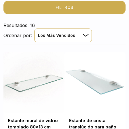
amplitud y luminosidad. Al ser repisas de cristal
transparentes para pared, se integran con naturalidad
FILTROS
en el espacio, ofreciendo una superficie práctica y
elegante donde colocar los artículos de uso diario sin
Resultados: 16
recargar el entorno.
Ordenar por:
Los Más Vendidos
Estante mural de vidrio
Estante de cristal
templado 80x13 cm
translúcido para baño