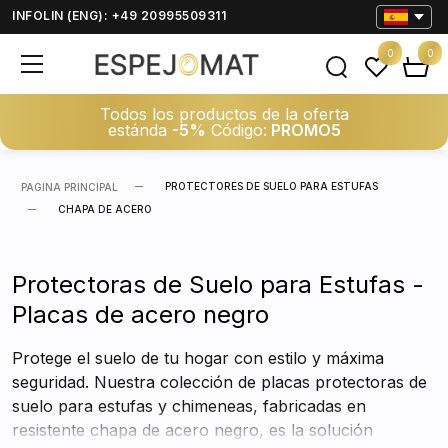
INFOLIN (ENG): +49 20995509311
0
0
Todos los productos de la oferta
estánda
-5%
Código:
PROMO5
PROTECTORES DE SUELO PARA ESTUFAS
PAGINA PRINCIPAL
CHAPA DE ACERO
Protectoras de Suelo para Estufas -
Placas de acero negro
Protege el suelo de tu hogar con estilo y máxima
seguridad. Nuestra colección de placas protectoras de
suelo para estufas y chimeneas, fabricadas en
resistente chapa de acero negro, es la solución