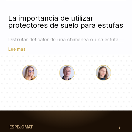
La importancia de utilizar
protectores de suelo para estufas
Disfrutar del calor de una chimenea o una estufa
independiente durante los meses más fríos del año
Lee mas
es uno de los mayores placeres del hogar. Sin
embargo, la seguridad nunca debe pasarse por
alto. Las chispas saltarinas, las brasas calientes y la
ceniza pueden causar daños irreparables en
suelos de madera, parquet o alfombras. Es aquí
Lucas
Paulina
Dorotea
donde
la instalación de
protectores de suelo para
Nuestro equipo de consultores responderá a tus
estufas
se convierte en una medida
preguntas!
imprescindible
para mantener la integridad de tu
vivienda. Al colocar una barrera física robusta
entre la fuente de calor y el pavimento, previenes
accidentes y costosas reparaciones. Además, no
ESPEJOMAT
se trata solo de funcionalidad; estos accesorios