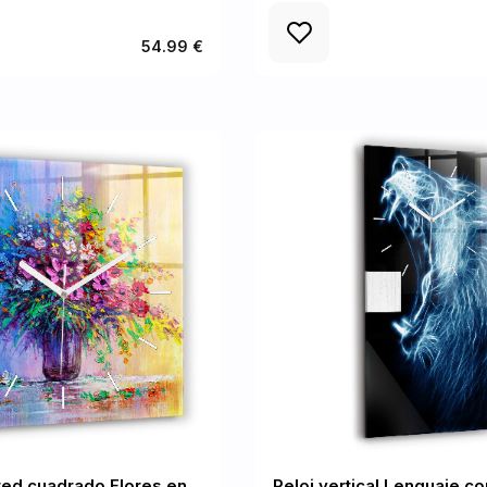
54.99 €
red cuadrado Flores en
Reloj vertical Lenguaje co