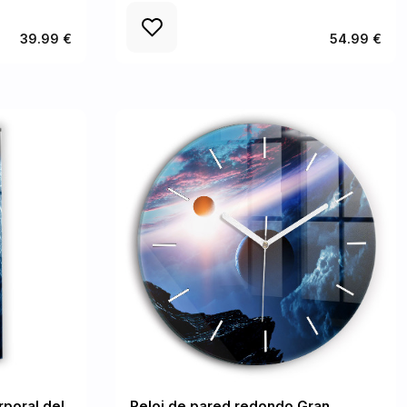
39.99 €
54.99 €
rporal del
Reloj de pared redondo Gran