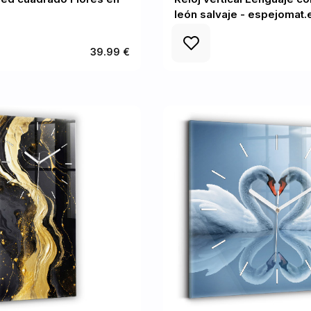
león salvaje - espejomat.
39.99 €