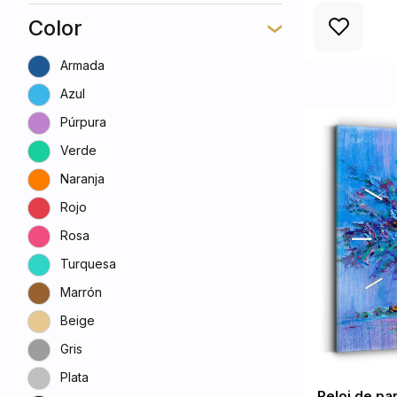
Color
Armada
Azul
Púrpura
Verde
Naranja
Rojo
Rosa
Turquesa
Marrón
Beige
Gris
Plata
Reloj de pa