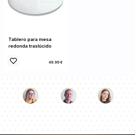
Tablero para mesa
redonda traslúcido
49.99 €
Lucas
Paulina
Dorotea
Nuestro equipo de consultores responderá a tus
preguntas!