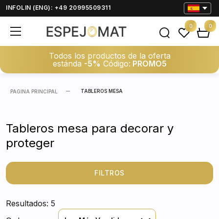
INFOLIN (ENG): +49 20995509311
0
0
Todos los productos de la oferta
estánda
-5%
Código:
PROMO5
TABLEROS MESA
PAGINA PRINCIPAL
Tableros mesa para decorar y
proteger
FILTROS
Resultados: 5