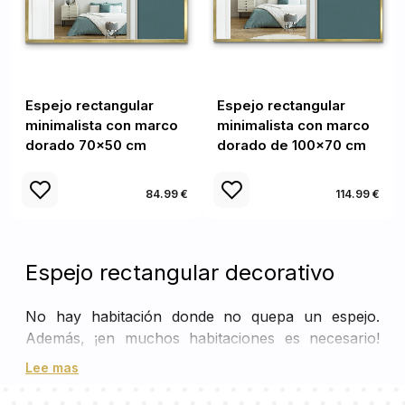
Espejo rectangular
Espejo rectangular
minimalista con marco
minimalista con marco
dorado 70x50 cm
dorado de 100x70 cm
84.99 €
114.99 €
Espejo rectangular decorativo
No hay habitación donde no quepa un espejo.
Además, ¡en muchos habitaciones es necesario!
Pero además de su función práctica, también
Lee mas
puede ser una gran decoración y una alternativa a
las pinturas, que a veces son muy difíciles de