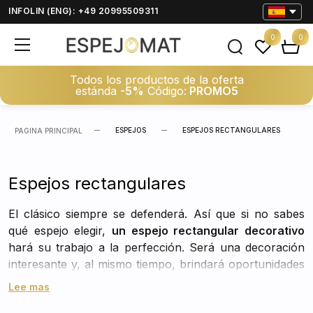
INFOLIN (ENG): +49 20995509311
0
0
Todos los productos de la oferta
estánda
-5%
Código:
PROMO5
ESPEJOS
ESPEJOS RECTANGULARES
PAGINA PRINCIPAL
Espejos rectangulares
El clásico siempre se defenderá. Así que si no sabes
qué espejo elegir,
un espejo rectangular decorativo
hará su trabajo a la perfección. Será una decoración
interesante y, al mismo tiempo, brindará oportunidades
ideales para mirarse a sí mismo todos los días y
Lee mas
disfrutar de su propio reflejo.
Un espejo rectangular
,