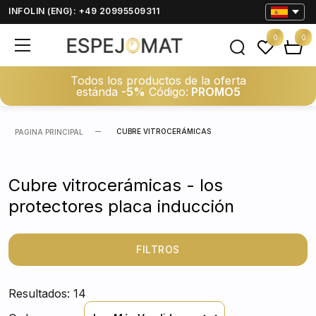
INFOLIN (ENG): +49 20995509311
0
0
Todos los productos de la oferta
estánda
-5%
Código:
PROMO5
CUBRE VITROCERÁMICAS
PAGINA PRINCIPAL
Cubre vitrocerámicas - los
protectores placa inducción
FILTROS
Resultados: 14