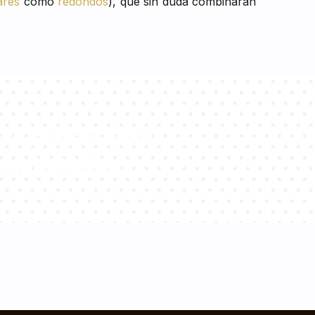
ares
como
redondos
), que sin duda combinarán
de consultores
s preguntas!