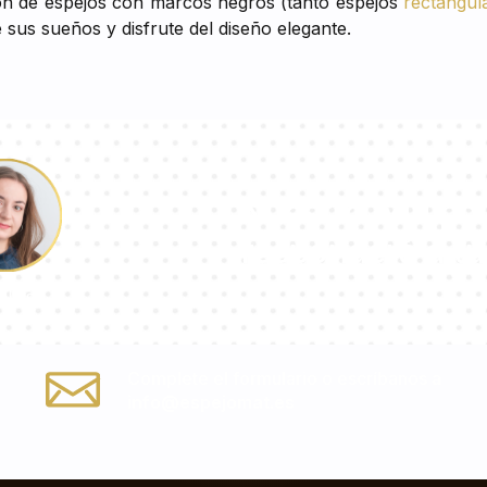
ón de espejos con marcos negros (tanto espejos
rectangul
e sus sueños y disfrute del diseño elegante.
Nuestro equipo 
responderá a tu
ulina
Complete el formulario o escríbanos a
info@espejomat.es