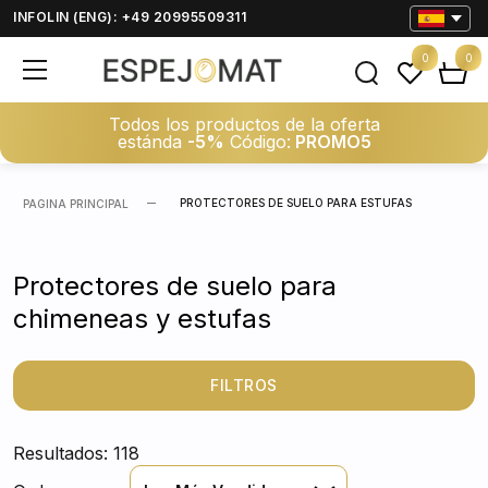
INFOLIN (ENG): +49 20995509311
0
0
Todos los productos de la oferta
estánda
-5%
Código:
PROMO5
PROTECTORES DE SUELO PARA ESTUFAS
PAGINA PRINCIPAL
Protectores de suelo para
chimeneas y estufas
FILTROS
Resultados: 118