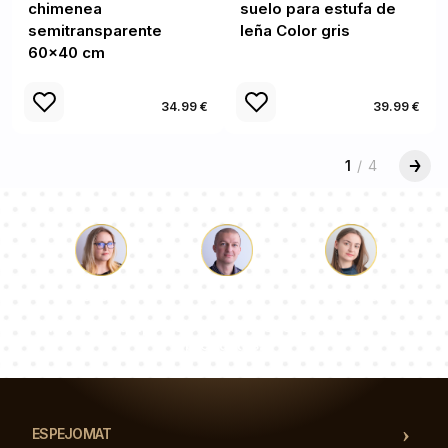
chimenea
suelo para estufa de
semitransparente
leña Color gris
60x40 cm
34.99 €
39.99 €
1
/
4
Lucas
Paulina
Dorotea
Nuestro equipo de consultores responderá a tus
preguntas!
ESPEJOMAT