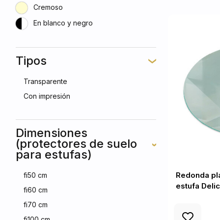
Cremoso
En blanco y negro
Tipos
Transparente
Con impresión
Dimensiones
(protectores de suelo
para estufas)
Redonda pla
fi50 cm
estufa Deli
fi60 cm
fi70 cm
fi100 cm