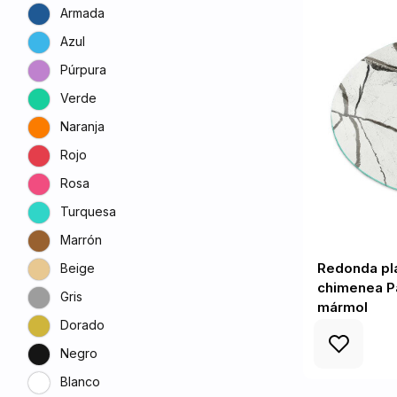
Armada
Azul
Púrpura
Verde
Naranja
Rojo
Rosa
Turquesa
Marrón
Redonda pla
Beige
chimenea P
Gris
mármol
Dorado
Negro
Blanco