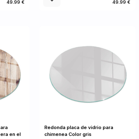
49.99 €
49.99 €
para
Redonda placa de vidrio para
era en el
chimenea Color gris