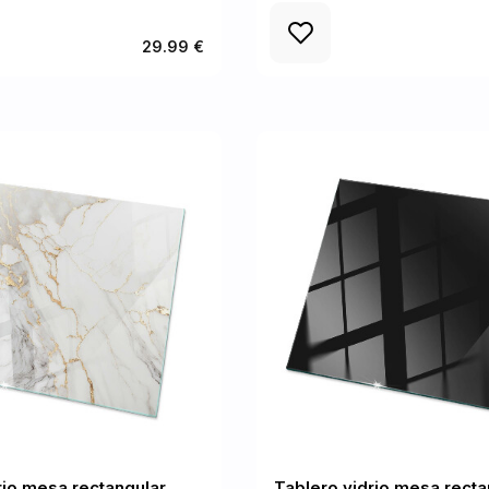
29.99 €
rio mesa rectangular
Tablero vidrio mesa recta