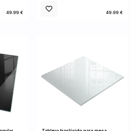
49.99 €
49.99 €
ngular
Tablero traslúcido para mesa