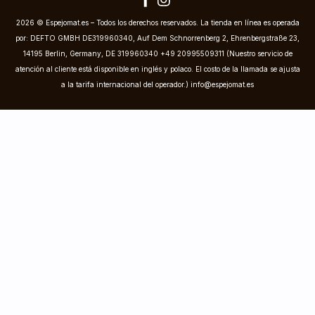
2026 © Espejomat.es – Todos los derechos reservados. La tienda en línea es operada
por: DEFTO GMBH DE319960340, Auf Dem Schnorrenberg 2, Ehrenbergstraße 23,
14195 Berlin, Germany, DE 319960340 +49 20995509311 (Nuestro servicio de
atención al cliente está disponible en inglés y polaco. El costo de la llamada se ajusta
a la tarifa internacional del operador.)
info@espejomat.es