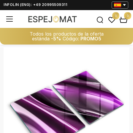
INFOLIN (ENG): +49 20995509311
0
0
Todos los productos de la oferta
estánda
-5%
Código:
PROMO5