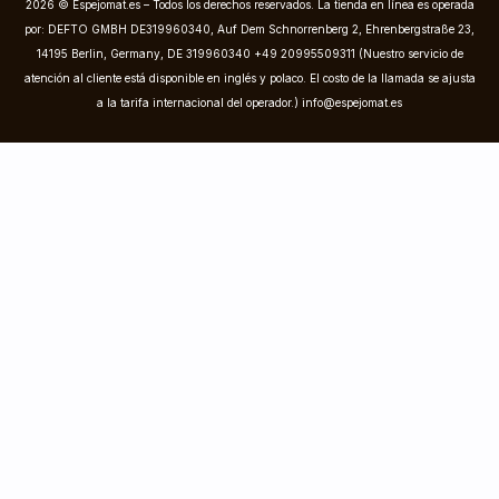
2026 © Espejomat.es – Todos los derechos reservados. La tienda en línea es operada
por: DEFTO GMBH DE319960340, Auf Dem Schnorrenberg 2, Ehrenbergstraße 23,
14195 Berlin, Germany, DE 319960340 +49 20995509311 (Nuestro servicio de
atención al cliente está disponible en inglés y polaco. El costo de la llamada se ajusta
a la tarifa internacional del operador.)
info@espejomat.es