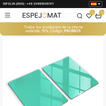
INFOLIN (ENG): +49 20995509311
0
0
Todos los productos de la oferta
estánda
-5%
Código:
PROMO5