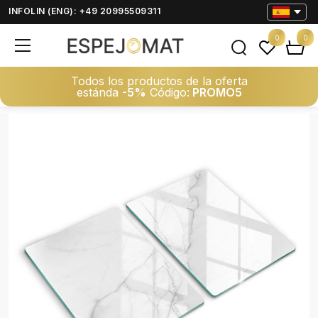
INFOLIN (ENG): +49 20995509311
0
0
Todos los productos de la oferta
estánda
-5%
Código:
PROMO5