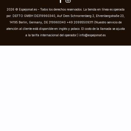
2026 © Espejomat.es – Todos los derechos reservados. La tienda en línea es operada
por: DEFTO GMBH DE319960340, Auf Dem Schnorrenberg 2, Ehrenbergstraße 23,
14195 Berlin, Germany, DE 319960340 +49 20995509311 (Nuestro servicio de
atención al cliente está disponible en inglés y polaco. El costo de la llamada se ajusta
a la tarifa internacional del operador.)
info@espejomat.es