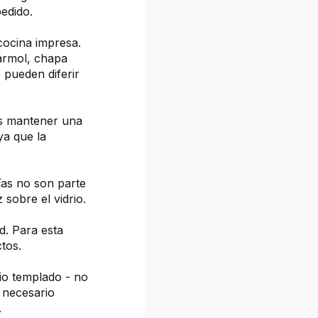
pedido.
cocina impresa.
mármol, chapa
 pueden diferir
os mantener una
ya que la
fías no son parte
z sobre el vidrio.
d. Para esta
tos.
io templado - no
 necesario
.