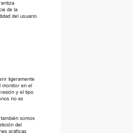
rantiza
cie de la
idad del usuario
erir ligeramente
l monitor en el
resión y el tipo
tonos no es
, también somos
tición del
nes gráficas