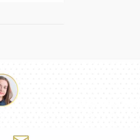
Nuestro equipo 
responderá a tu
ulina
Complete el formulario o escríbanos a