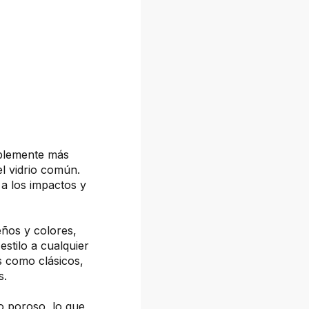
ablemente más
el vidrio común.
a los impactos y
eños y colores,
estilo a cualquier
s como clásicos,
s.
o poroso, lo que