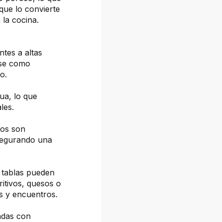
 que lo convierte
la cocina.
ntes a altas
rse como
o.
gua, lo que
les.
ños son
asegurando una
 tablas pueden
ritivos, quesos o
es y encuentros.
adas con