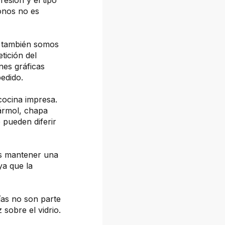
resión y el tipo
tonos no es
, también somos
tición del
nes gráficas
pedido.
cocina impresa.
mármol, chapa
 pueden diferir
os mantener una
ya que la
fías no son parte
z sobre el vidrio.