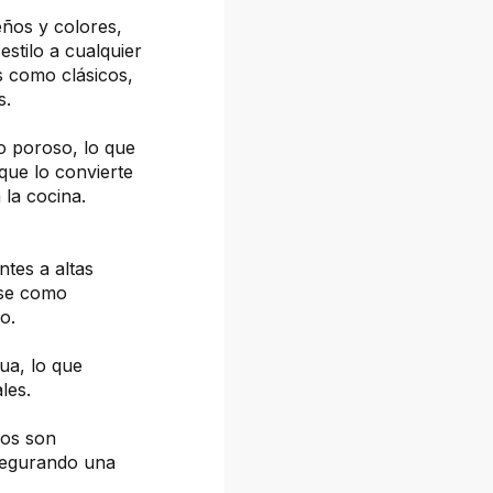
eños y colores,
estilo a cualquier
s como clásicos,
s.
o poroso, lo que
 que lo convierte
la cocina.
ntes a altas
rse como
o.
gua, lo que
les.
ños son
asegurando una