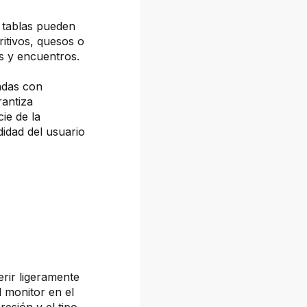
 tablas pueden
ritivos, quesos o
es y encuentros.
adas con
rantiza
cie de la
idad del usuario
erir ligeramente
l monitor en el