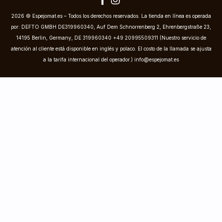
2026 © Espejomat.es – Todos los derechos reservados. La tienda en línea es operada
por: DEFTO GMBH DE319960340, Auf Dem Schnorrenberg 2, Ehrenbergstraße 23,
14195 Berlin, Germany, DE 319960340 +49 20995509311 (Nuestro servicio de
atención al cliente está disponible en inglés y polaco. El costo de la llamada se ajusta
a la tarifa internacional del operador.)
info@espejomat.es