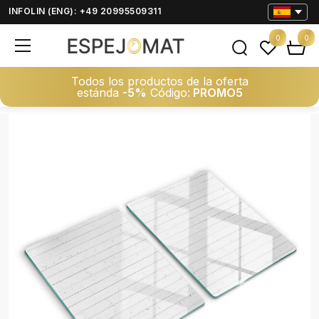
INFOLIN (ENG): +49 20995509311
0
0
Todos los productos de la oferta
estánda
-5%
Código:
PROMO5