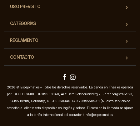
USO PREVISTO
CATEGORÍAS
REGLAMENTO
CONTACTO
2026 © Espejomat.es – Todos los derechos reservados. La tienda en línea es operada
por: DEFTO GMBH DE319960340, Auf Dem Schnorrenberg 2, Ehrenbergstraße 23,
14195 Berlin, Germany, DE 319960340 +49 20995509311 (Nuestro servicio de
atención al cliente está disponible en inglés y polaco. El costo de la llamada se ajusta
a la tarifa internacional del operador.)
info@espejomat.es