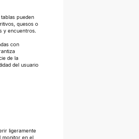
 tablas pueden
ritivos, quesos o
es y encuentros.
adas con
rantiza
cie de la
idad del usuario
erir ligeramente
l monitor en el