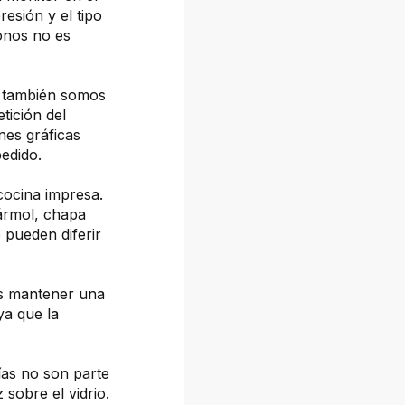
resión y el tipo
tonos no es
, también somos
tición del
nes gráficas
pedido.
cocina impresa.
mármol, chapa
 pueden diferir
os mantener una
ya que la
fías no son parte
z sobre el vidrio.