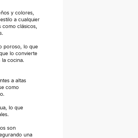
eños y colores,
estilo a cualquier
s como clásicos,
s.
o poroso, lo que
 que lo convierte
la cocina.
ntes a altas
rse como
o.
gua, lo que
les.
ños son
asegurando una