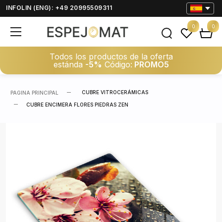
INFOLIN (ENG): +49 20995509311
0
0
Todos los productos de la oferta
estánda
-5%
Código:
PROMO5
CUBRE VITROCERÁMICAS
PAGINA PRINCIPAL
CUBRE ENCIMERA FLORES PIEDRAS ZEN