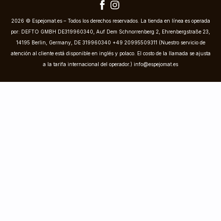
2026 © Espejomat.es – Todos los derechos reservados. La tienda en línea es operada
por: DEFTO GMBH DE319960340, Auf Dem Schnorrenberg 2, Ehrenbergstraße 23,
14195 Berlin, Germany, DE 319960340 +49 20995509311 (Nuestro servicio de
atención al cliente está disponible en inglés y polaco. El costo de la llamada se ajusta
a la tarifa internacional del operador.)
info@espejomat.es