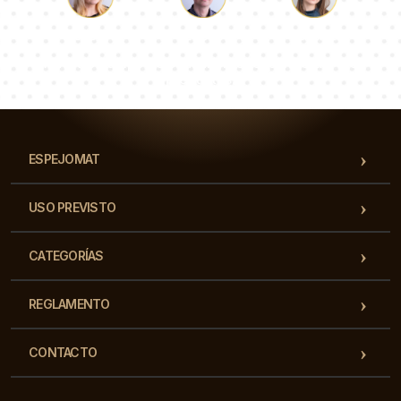
Lucas
Paulina
Dorotea
Nuestro equipo de consultores responderá a tus
preguntas!
ESPEJOMAT
USO PREVISTO
CATEGORÍAS
REGLAMENTO
CONTACTO