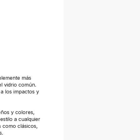
ablemente más
el vidrio común.
a los impactos y
eños y colores,
estilo a cualquier
s como clásicos,
s.