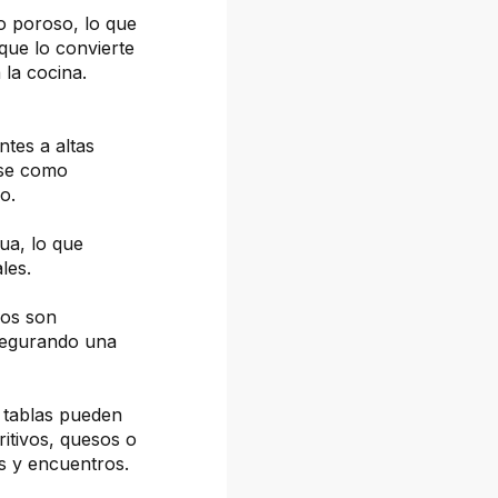
o poroso, lo que
 que lo convierte
la cocina.
ntes a altas
rse como
o.
gua, lo que
les.
ños son
asegurando una
 tablas pueden
ritivos, quesos o
es y encuentros.