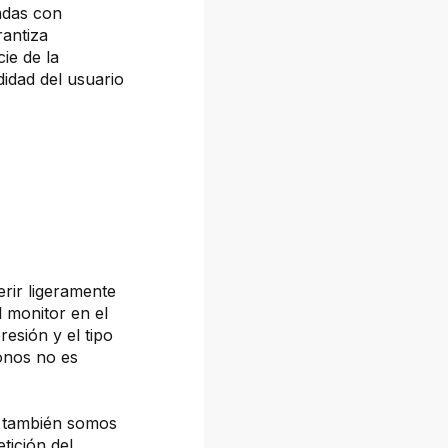
adas con
rantiza
cie de la
idad del usuario
erir ligeramente
l monitor en el
resión y el tipo
tonos no es
, también somos
tición del