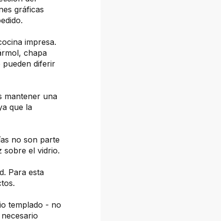
nes gráficas
pedido.
cocina impresa.
mármol, chapa
 pueden diferir
os mantener una
ya que la
fías no son parte
z sobre el vidrio.
d. Para esta
tos.
io templado - no
 necesario