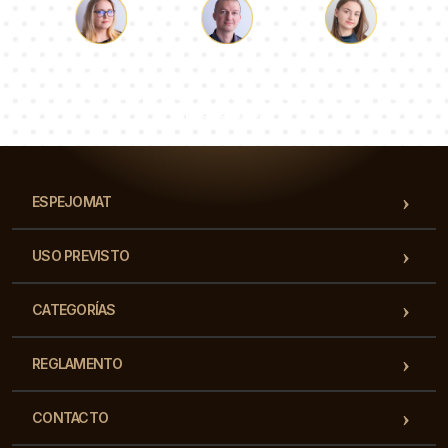
Lucas
Paulina
Dorotea
Nuestro equipo de consultores responderá a tus
preguntas!
ESPEJOMAT
USO PREVISTO
CATEGORÍAS
REGLAMENTO
CONTACTO