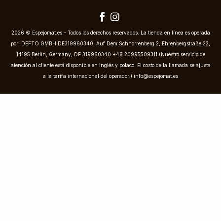
2026 © Espejomat.es – Todos los derechos reservados. La tienda en línea es operada
por: DEFTO GMBH DE319960340, Auf Dem Schnorrenberg 2, Ehrenbergstraße 23,
14195 Berlin, Germany, DE 319960340 +49 20995509311 (Nuestro servicio de
atención al cliente está disponible en inglés y polaco. El costo de la llamada se ajusta
a la tarifa internacional del operador.)
info@espejomat.es