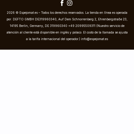
2026 © Espejomat.es – Todos los derechos reservados. La tienda en línea es operada
por: DEFTO GMBH DE319960340, Auf Dem Schnorrenberg 2, Ehrenbergstraße 23,
14195 Berlin, Germany, DE 319960340 +49 20995509311 (Nuestro servicio de
atención al cliente está disponible en inglés y polaco. El costo de la llamada se ajusta
a la tarifa internacional del operador.)
info@espejomat.es