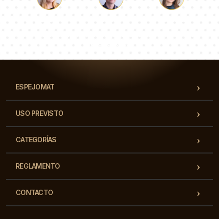
Lucas
Paulina
Dorotea
Nuestro equipo de consultores responderá a tus
preguntas!
ESPEJOMAT
USO PREVISTO
CATEGORÍAS
REGLAMENTO
CONTACTO