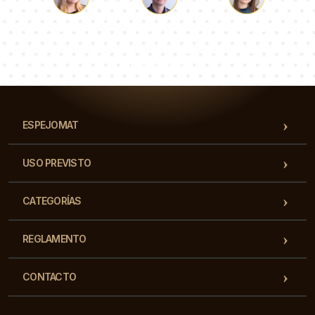
Lucas
Paulina
Dorotea
Nuestro equipo de consultores responderá a tus
preguntas!
ESPEJOMAT
USO PREVISTO
CATEGORÍAS
REGLAMENTO
CONTACTO