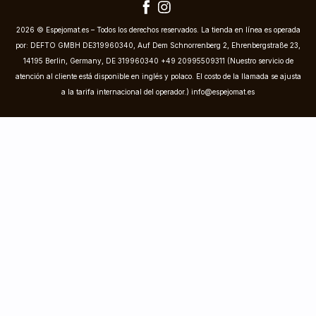
2026 © Espejomat.es – Todos los derechos reservados. La tienda en línea es operada
por: DEFTO GMBH DE319960340, Auf Dem Schnorrenberg 2, Ehrenbergstraße 23,
14195 Berlin, Germany, DE 319960340 +49 20995509311 (Nuestro servicio de
atención al cliente está disponible en inglés y polaco. El costo de la llamada se ajusta
a la tarifa internacional del operador.)
info@espejomat.es