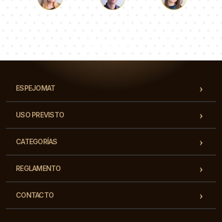
Lucas
Paulina
Dorotea
Nuestro equipo de consultores responderá a tus
preguntas!
ESPEJOMAT
USO PREVISTO
CATEGORÍAS
REGLAMENTO
CONTACTO