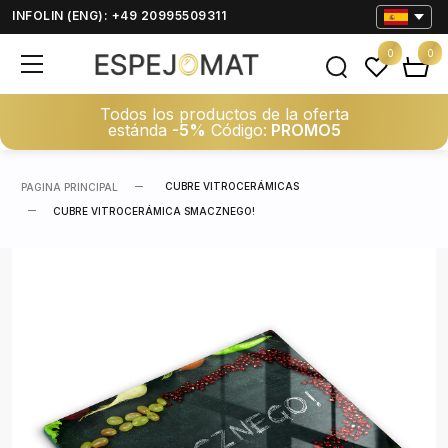
INFOLIN (ENG): +49 20995509311
0
0
Todos los productos de la oferta
estánda
-5%
Código:
PROMO5
CUBRE VITROCERÁMICAS
PAGINA PRINCIPAL
CUBRE VITROCERÁMICA SMACZNEGO!