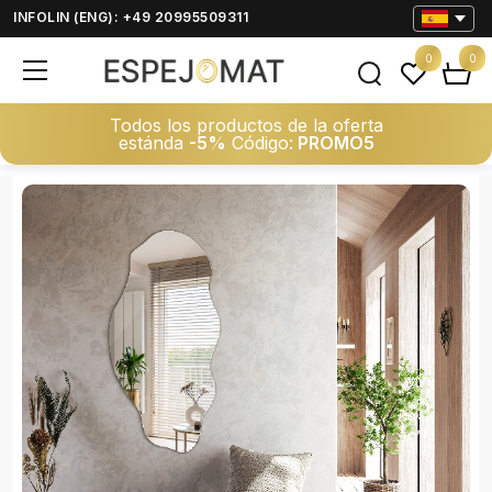
INFOLIN (ENG): +49 20995509311
0
0
Todos los productos de la oferta
estánda
-5%
Código:
PROMO5