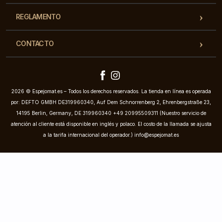
REGLAMENTO
CONTACTO
2026 © Espejomat.es – Todos los derechos reservados. La tienda en línea es operada
por: DEFTO GMBH DE319960340, Auf Dem Schnorrenberg 2, Ehrenbergstraße 23,
14195 Berlin, Germany, DE 319960340 +49 20995509311 (Nuestro servicio de
atención al cliente está disponible en inglés y polaco. El costo de la llamada se ajusta
a la tarifa internacional del operador.)
info@espejomat.es