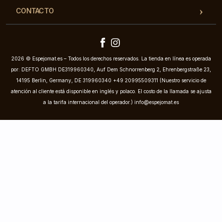
CONTACTO
2026 © Espejomat.es – Todos los derechos reservados. La tienda en línea es operada
por: DEFTO GMBH DE319960340, Auf Dem Schnorrenberg 2, Ehrenbergstraße 23,
14195 Berlin, Germany, DE 319960340 +49 20995509311 (Nuestro servicio de
atención al cliente está disponible en inglés y polaco. El costo de la llamada se ajusta
a la tarifa internacional del operador.)
info@espejomat.es