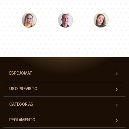
Lucas
Paulina
Dorotea
Nuestro equipo de consultores responderá a tus
preguntas!
ESPEJOMAT
USO PREVISTO
CATEGORÍAS
REGLAMENTO