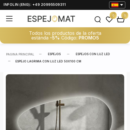
INFOLIN (ENG): +49 20995509311
0
0
Todos los productos de la oferta
estánda
-5%
Código:
PROMO5
ESPEJOS
ESPEJOS CON LUZ LED
PAGINA PRINCIPAL
ESPEJO LAGRIMA CON LUZ LED 50X100 CM