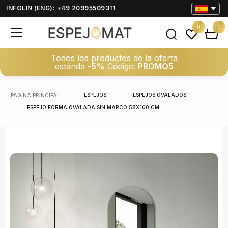
INFOLIN (ENG): +49 20995509311
0
0
Todos los productos de la oferta
estánda
-5%
Código:
PROMO5
ESPEJOS
ESPEJOS OVALADOS
PAGINA PRINCIPAL
ESPEJO FORMA OVALADA SIN MARCO 58X100 CM