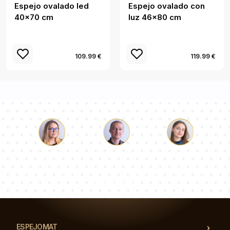
Espejo ovalado led
Espejo ovalado con
40x70 cm
luz 46x80 cm
109.99 €
119.99 €
Lucas
Paulina
Dorotea
Nuestro equipo de consultores responderá a tus
preguntas!
ESPEJOMAT