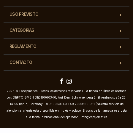
USO PREVISTO
CATEGORÍAS
REGLAMENTO
CONTACTO
2026 © Espejomat.es – Todos los derechos reservados. La tienda en línea es operada
por: DEFTO GMBH DE319960340, Auf Dem Schnorrenberg 2, Ehrenbergstraße 23,
14195 Berlin, Germany, DE 319960340 +49 20995509311 (Nuestro servicio de
atención al cliente está disponible en inglés y polaco. El costo de la llamada se ajusta
a la tarifa internacional del operador.)
info@espejomat.es