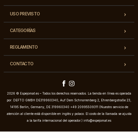
USO PREVISTO
CATEGORÍAS
REGLAMENTO
CONTACTO
2026 © Espejomat.es – Todos los derechos reservados. La tienda en línea es operada
por: DEFTO GMBH DE319960340, Auf Dem Schnorrenberg 2, Ehrenbergstraße 23,
14195 Berlin, Germany, DE 319960340 +49 20995509311 (Nuestro servicio de
atención al cliente está disponible en inglés y polaco. El costo de la llamada se ajusta
a la tarifa internacional del operador.)
info@espejomat.es