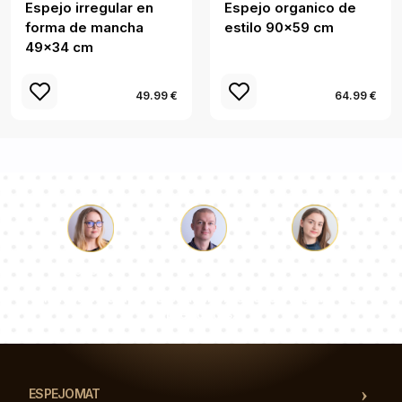
Espejo irregular en
Espejo organico de
forma de mancha
estilo 90x59 cm
49x34 cm
49.99 €
64.99 €
Lucas
Paulina
Dorotea
Nuestro equipo de consultores responderá a tus
preguntas!
ESPEJOMAT