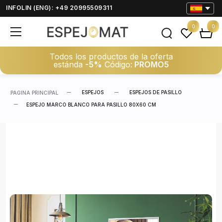
INFOLIN (ENG): +49 20995509311
0
0
Todos los productos de la oferta
estánda
-5%
Código:
PROMO5
ESPEJOS
ESPEJOS DE PASILLO
PAGINA PRINCIPAL
ESPEJO MARCO BLANCO PARA PASILLO 80X60 CM