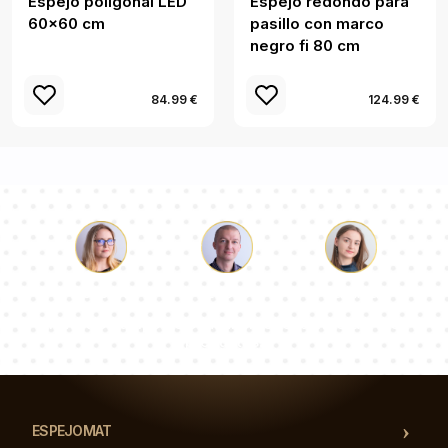
Espejo poligonal LED
Espejo redondo para
60x60 cm
pasillo con marco
negro fi 80 cm
84.99 €
124.99 €
Lucas
Paulina
Dorotea
Nuestro equipo de consultores responderá a tus
preguntas!
ESPEJOMAT