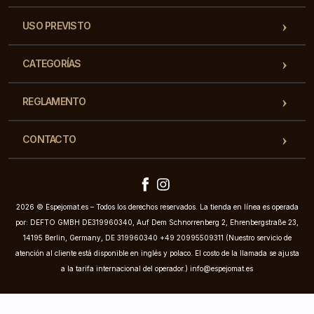
USO PREVISTO
CATEGORÍAS
REGLAMENTO
CONTACTO
2026 © Espejomat.es – Todos los derechos reservados. La tienda en línea es operada
por: DEFTO GMBH DE319960340, Auf Dem Schnorrenberg 2, Ehrenbergstraße 23,
14195 Berlin, Germany, DE 319960340 +49 20995509311 (Nuestro servicio de
atención al cliente está disponible en inglés y polaco. El costo de la llamada se ajusta
a la tarifa internacional del operador.)
info@espejomat.es