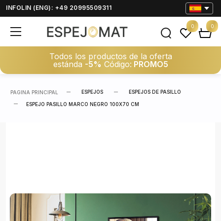
INFOLIN (ENG): +49 20995509311
0
0
Todos los productos de la oferta
estánda
-5%
Código:
PROMO5
ESPEJOS
ESPEJOS DE PASILLO
PAGINA PRINCIPAL
ESPEJO PASILLO MARCO NEGRO 100X70 CM