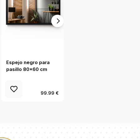
Espejo negro para
Espejo redondo para
pasillo 80x60 cm
pasillo blanco fi 80
cm
99.99 €