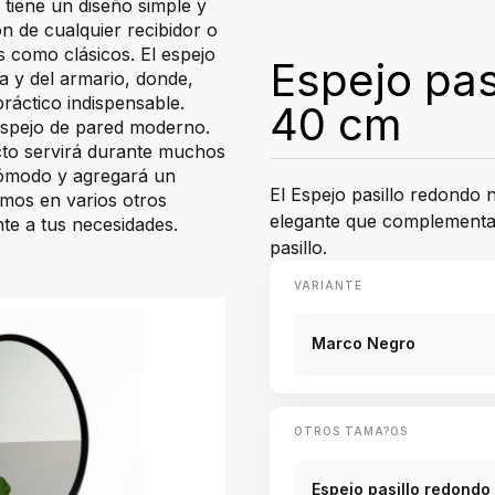
tiene un diseño simple y
n de cualquier recibidor o
s como clásicos. El espejo
Espejo pas
da y del armario, donde,
ráctico indispensable.
40 cm
espejo de pared moderno.
ucto servirá durante muchos
cómodo y agregará un
El Espejo pasillo redondo 
amos en varios otros
elegante que complementará
te a tus necesidades.
pasillo.
VARIANTE
Marco Negro
OTROS TAMA?OS
Espejo pasillo redondo