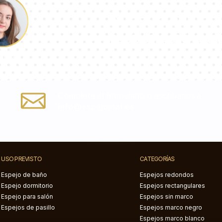
Nuestro equipo 
responderá a tu
ulina
Complete el formulario o escríbanos a
info@espejomat.es
USO PREVISTO
CATEGORÍAS
Espejo de baño
Espejos redondos
Espejo dormitorio
Espejos rectangulares
Espejo para salón
Espejos sin marco
Espejos de pasillo
Espejos marco negro
Espejos marco blanco