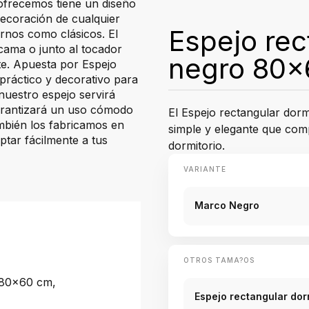
frecemos tiene un diseño
ecoración de cualquier
Espejo rec
rnos como clásicos. El
cama o junto al tocador
negro 80x
te. Apuesta por Espejo
práctico y decorativo para
 nuestro espejo servirá
arantizará un uso cómodo
El Espejo rectangular dor
mbién los fabricamos en
simple y elegante que com
ptar fácilmente a tus
dormitorio.
VARIANTE
Marco Negro
OTROS TAMA?OS
80x60 cm,
Espejo rectangular do