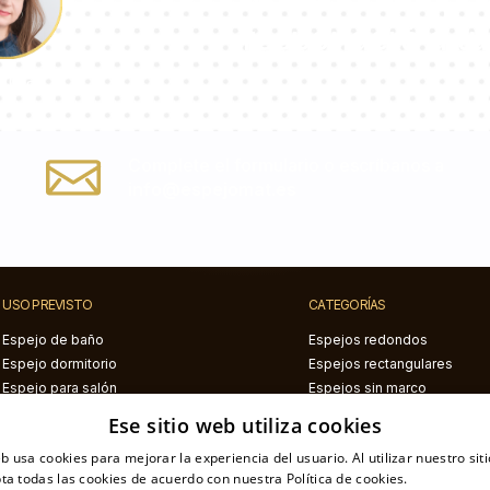
responderá a tu
ulina
Complete el formulario o escríbanos a
info@espejomat.es
USO PREVISTO
CATEGORÍAS
Espejo de baño
Espejos redondos
Espejo dormitorio
Espejos rectangulares
Espejo para salón
Espejos sin marco
Espejos de pasillo
Espejos marco negro
Ese sitio web utiliza cookies
Espejos marco blanco
eb usa cookies para mejorar la experiencia del usuario. Al utilizar nuestro sit
Espejos con luz LED
ta todas las cookies de acuerdo con nuestra Política de cookies.
Más inform
Espejos redondo