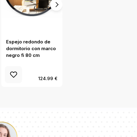
Espejo redondo de
Espejo rectangular
dormitorio con marco
minimalista con
negro fi 80 cm
marco plateado de
100x70 cm
124.99 €
Nuestro equipo 