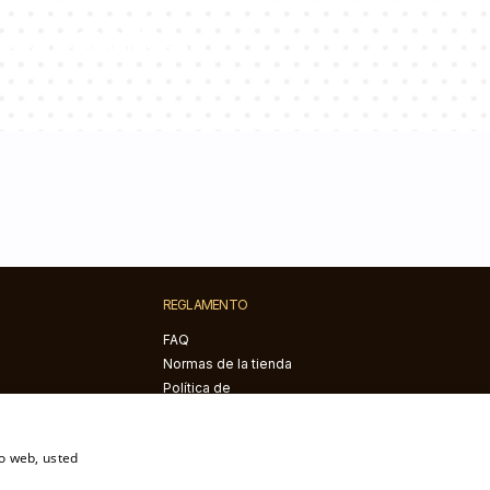
s preguntas!
REGLAMENTO
FAQ
Normas de la tienda
Política de
confidencialidad
Quejas y devoluciones
io web, usted
Derecho de desistimiento
ación
del contrato