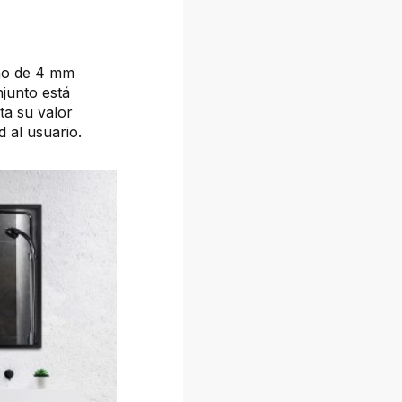
ano de 4 mm
njunto está
a su valor
 al usuario.