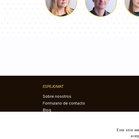
Lucas
Pa
Dorotea
ESPEJOMAT
Sobre nosotros
Formulario de contacto
Blog
Instrucciones de
montaje
Este sitio w
acep