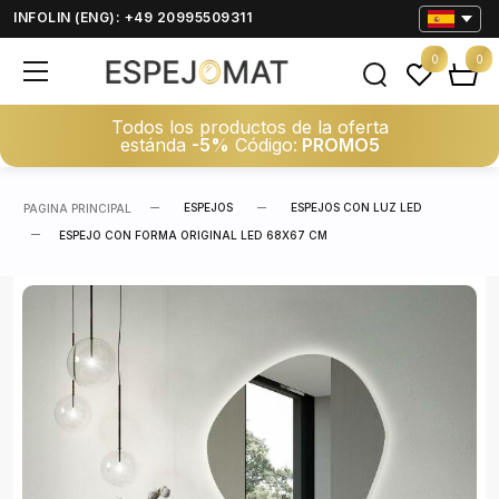
INFOLIN (ENG): +49 20995509311
0
0
Todos los productos de la oferta
estánda
-5%
Código:
PROMO5
ESPEJOS
ESPEJOS CON LUZ LED
PAGINA PRINCIPAL
ESPEJO CON FORMA ORIGINAL LED 68X67 CM