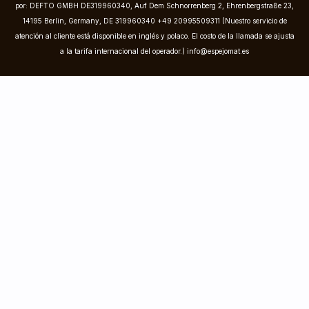
por: DEFTO GMBH DE319960340, Auf Dem Schnorrenberg 2, Ehrenbergstraße 23,
14195 Berlin, Germany, DE 319960340 +49 20995509311 (Nuestro servicio de
atención al cliente está disponible en inglés y polaco. El costo de la llamada se ajusta
a la tarifa internacional del operador.)
info@espejomat.es