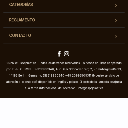
CATEGORÍAS
REGLAMENTO
CONTACTO
2026 © Espejomat.es – Todos los derechos reservados. La tienda en línea es operada
por: DEFTO GMBH DE319960340, Auf Dem Schnorrenberg 2, Ehrenbergstraße 23,
14195 Berlin, Germany, DE 319960340 +49 20995509311 (Nuestro servicio de
atención al cliente está disponible en inglés y polaco. El costo de la llamada se ajusta
a la tarifa internacional del operador.)
info@espejomat.es