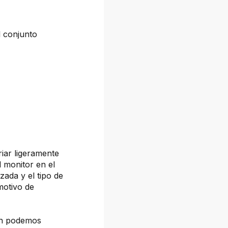
l conjunto
iar ligeramente
l monitor en el
izada y el tipo de
 motivo de
ién podemos