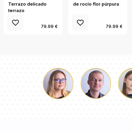
Terrazo delicado
de rocío flor púrpura
terrazo
79.99 €
79.99 €
Lucas
Pa
Dorotea