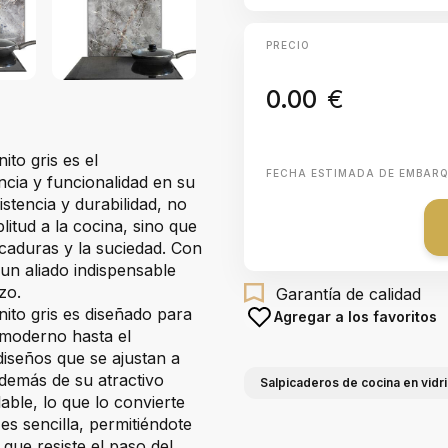
PRECIO
0.00
€
ito gris es el
FECHA ESTIMADA DE EMBAR
cia y funcionalidad en su
istencia y durabilidad, no
itud a la cocina, sino que
caduras y la suciedad. Con
 un aliado indispensable
zo.
Garantía de calidad
nito gris es diseñado para
Agregar a los favoritos
 moderno hasta el
diseños que se ajustan a
Además de su atractivo
Salpicaderos de cocina en vidr
lable, lo que lo convierte
es sencilla, permitiéndote
que resiste el paso del