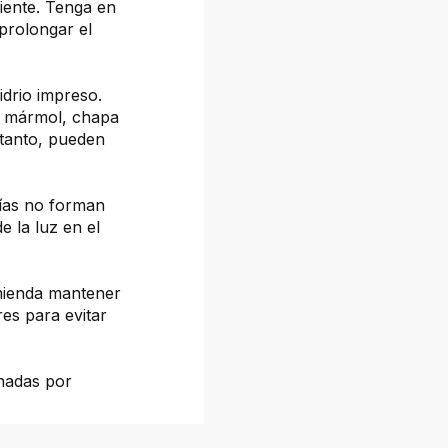
liente. Tenga en
prolongar el
drio impreso.
, mármol, chapa
 tanto, pueden
fías no forman
e la luz en el
omienda mantener
es para evitar
onadas por