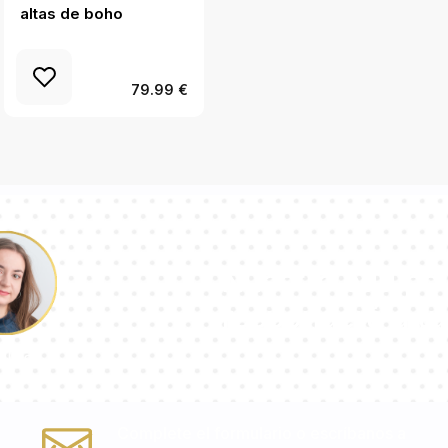
altas de boho
energéticos
79.99 €
Nuestro equipo 
responderá a tu
ulina
Complete el formulario o escríbanos a