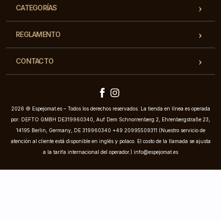
CATEGORÍAS
REGLAMENTO
CONTACTO
2026 © Espejomat.es – Todos los derechos reservados. La tienda en línea es operada
por: DEFTO GMBH DE319960340, Auf Dem Schnorrenberg 2, Ehrenbergstraße 23,
14195 Berlin, Germany, DE 319960340 +49 20995509311 (Nuestro servicio de
atención al cliente está disponible en inglés y polaco. El costo de la llamada se ajusta
a la tarifa internacional del operador.)
info@espejomat.es