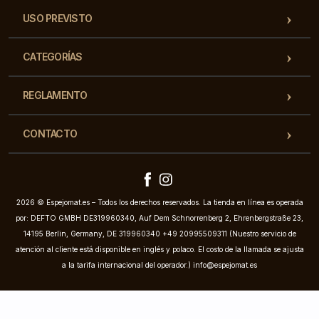
USO PREVISTO
CATEGORÍAS
REGLAMENTO
CONTACTO
2026 © Espejomat.es – Todos los derechos reservados. La tienda en línea es operada
por: DEFTO GMBH DE319960340, Auf Dem Schnorrenberg 2, Ehrenbergstraße 23,
14195 Berlin, Germany, DE 319960340 +49 20995509311 (Nuestro servicio de
atención al cliente está disponible en inglés y polaco. El costo de la llamada se ajusta
a la tarifa internacional del operador.)
info@espejomat.es