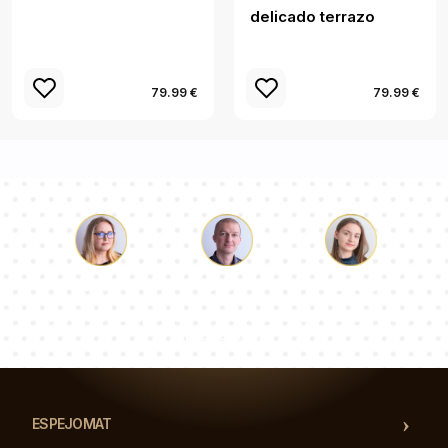
delicado terrazo
79.99 €
79.99 €
Lucas
Paulina
Dorotea
Nuestro equipo de consultores responderá a tus
preguntas!
ESPEJOMAT