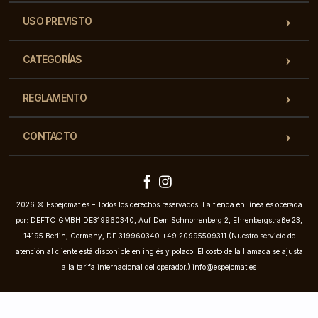
USO PREVISTO
CATEGORÍAS
REGLAMENTO
CONTACTO
2026 © Espejomat.es – Todos los derechos reservados. La tienda en línea es operada
por: DEFTO GMBH DE319960340, Auf Dem Schnorrenberg 2, Ehrenbergstraße 23,
14195 Berlin, Germany, DE 319960340 +49 20995509311 (Nuestro servicio de
atención al cliente está disponible en inglés y polaco. El costo de la llamada se ajusta
a la tarifa internacional del operador.)
info@espejomat.es