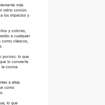
ablemente más
el vidrio común.
a los impactos y
eños y colores,
estilo a cualquier
s como clásicos,
s.
o poroso, lo que
 que lo convierte
la cocina.
ntes a altas
rse como
o.
gua, lo que