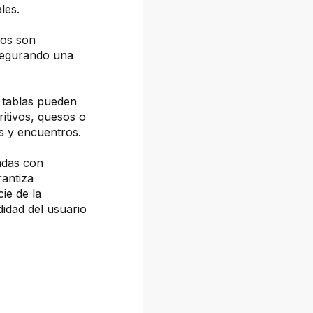
les.
ños son
asegurando una
 tablas pueden
ritivos, quesos o
es y encuentros.
adas con
rantiza
cie de la
idad del usuario