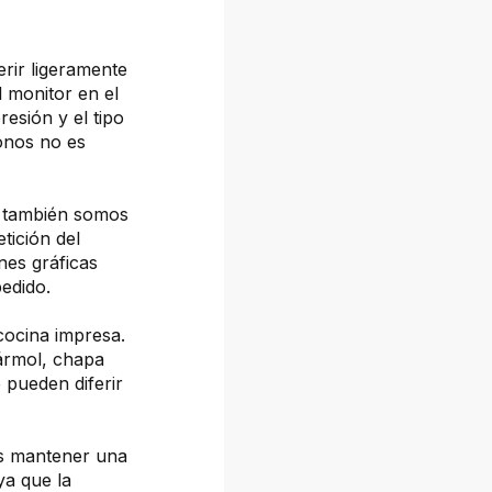
erir ligeramente
l monitor en el
resión y el tipo
tonos no es
, también somos
tición del
nes gráficas
pedido.
cocina impresa.
mármol, chapa
 pueden diferir
os mantener una
ya que la