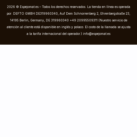
2026 © Espejomat.es – Todos los derechos reservados. La tienda en línea es operada
por: DEFTO GMBH DE319960340, Auf Dem Schnorrenberg 2, Ehrenbergstraße 23,
14195 Berlin, Germany, DE 319960340 +49 20995509311 (Nuestro servicio de
atención al cliente está disponible en inglés y polaco. El costo de la llamada se ajusta
a la tarifa internacional del operador.)
info@espejomat.es