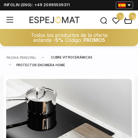
INFOLIN (ENG): +49 20995509311
0
0
Todos los productos de la oferta
estánda
-5%
Código:
PROMO5
CUBRE VITROCERÁMICAS
PAGINA PRINCIPAL
PROTECTOR ENCIMERA HOME