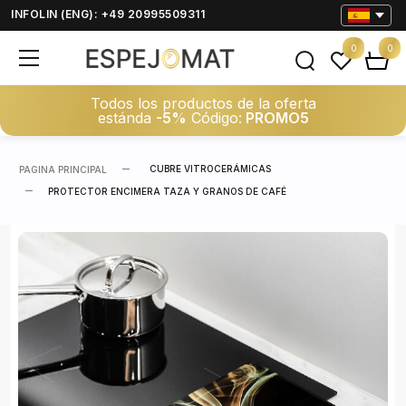
INFOLIN (ENG): +49 20995509311
0
0
Todos los productos de la oferta
estánda
-5%
Código:
PROMO5
CUBRE VITROCERÁMICAS
PAGINA PRINCIPAL
PROTECTOR ENCIMERA TAZA Y GRANOS DE CAFÉ