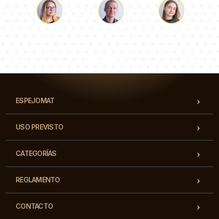
Lucas
Paulina
Dorotea
Nuestro equipo de consultores responderá a tus
preguntas!
ESPEJOMAT
USO PREVISTO
CATEGORÍAS
REGLAMENTO
CONTACTO