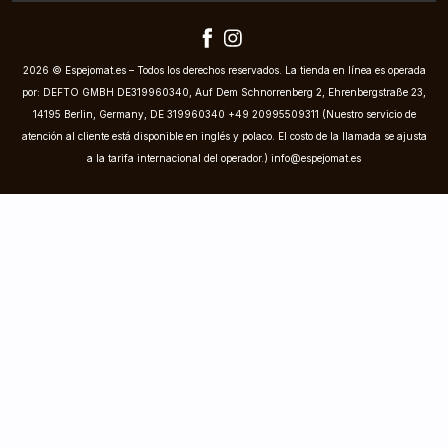
2026 © Espejomat.es – Todos los derechos reservados. La tienda en línea es operada
por: DEFTO GMBH DE319960340, Auf Dem Schnorrenberg 2, Ehrenbergstraße 23,
14195 Berlin, Germany, DE 319960340 +49 20995509311 (Nuestro servicio de
atención al cliente está disponible en inglés y polaco. El costo de la llamada se ajusta
a la tarifa internacional del operador.)
info@espejomat.es