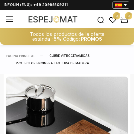
INFOLIN (ENG): +49 20995509311
0
0
Todos los productos de la oferta
estánda
-5%
Código:
PROMO5
CUBRE VITROCERÁMICAS
PAGINA PRINCIPAL
PROTECTOR ENCIMERA TEXTURA DE MADERA