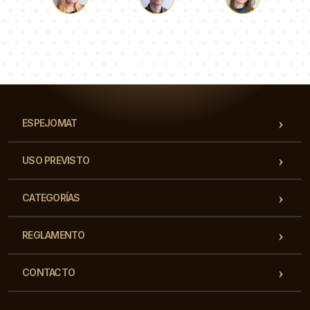
Lucas
Paulina
Dorotea
Nuestro equipo de consultores responderá a tus
preguntas!
ESPEJOMAT
USO PREVISTO
CATEGORÍAS
REGLAMENTO
CONTACTO