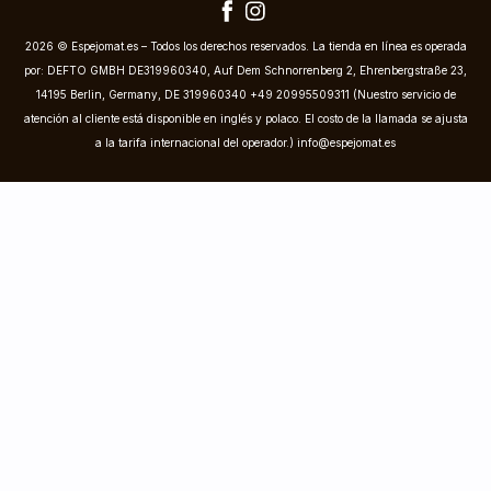
2026 © Espejomat.es – Todos los derechos reservados. La tienda en línea es operada
por: DEFTO GMBH DE319960340, Auf Dem Schnorrenberg 2, Ehrenbergstraße 23,
14195 Berlin, Germany, DE 319960340 +49 20995509311 (Nuestro servicio de
atención al cliente está disponible en inglés y polaco. El costo de la llamada se ajusta
a la tarifa internacional del operador.)
info@espejomat.es