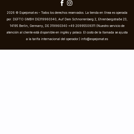
2026 © Espejomat.es – Todos los derechos reservados. La tienda en línea es operada
por: DEFTO GMBH DE319960340, Auf Dem Schnorrenberg 2, Ehrenbergstraße 23,
14195 Berlin, Germany, DE 319960340 +49 20995509311 (Nuestro servicio de
atención al cliente está disponible en inglés y polaco. El costo de la llamada se ajusta
a la tarifa internacional del operador.)
info@espejomat.es