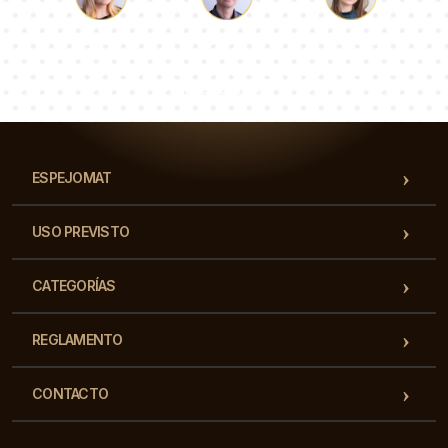
Lucas
Paulina
Dorotea
Nuestro equipo de consultores responderá a tus
preguntas!
ESPEJOMAT
USO PREVISTO
CATEGORÍAS
REGLAMENTO
CONTACTO