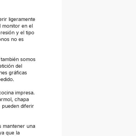
erir ligeramente
l monitor en el
resión y el tipo
tonos no es
, también somos
tición del
nes gráficas
pedido.
cocina impresa.
mármol, chapa
 pueden diferir
os mantener una
ya que la