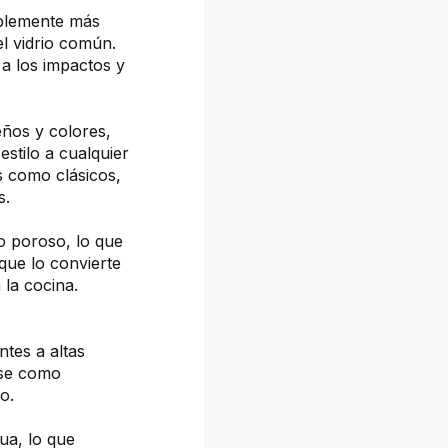
ablemente más
el vidrio común.
a los impactos y
eños y colores,
estilo a cualquier
s como clásicos,
s.
o poroso, lo que
 que lo convierte
la cocina.
ntes a altas
rse como
o.
gua, lo que