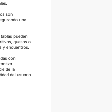
les.
ños son
asegurando una
 tablas pueden
ritivos, quesos o
es y encuentros.
adas con
rantiza
cie de la
idad del usuario