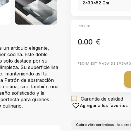
2x30x52 Cm
PRECIO
0.00
€
 un artículo elegante,
ier cocina. Este doble
no solo destaca por su
FECHA ESTIMADA DE EMBAR
limpieza. Su superficie lisa
o, manteniendo así tu
na Patrón de abstracción
u cocina, sino también una
seño sofisticado y la
Garantía de calidad
 perfecta para quienes
 culinario.
Agregar a los favoritos
Cubre vitrocerámicas - los pro