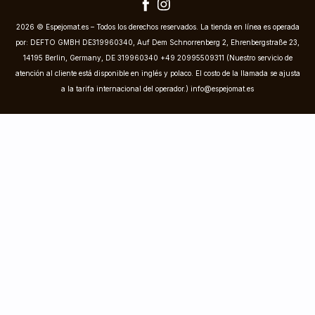
2026 © Espejomat.es – Todos los derechos reservados. La tienda en línea es operada
por: DEFTO GMBH DE319960340, Auf Dem Schnorrenberg 2, Ehrenbergstraße 23,
14195 Berlin, Germany, DE 319960340 +49 20995509311 (Nuestro servicio de
atención al cliente está disponible en inglés y polaco. El costo de la llamada se ajusta
a la tarifa internacional del operador.)
info@espejomat.es