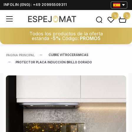
INFOLIN (ENG): +49 20995509311
0
0
Todos los productos de la oferta
estánda
-5%
Código:
PROMO5
CUBRE VITROCERÁMICAS
PAGINA PRINCIPAL
PROTECTOR PLACA INDUCCIÓN BRILLO DORADO