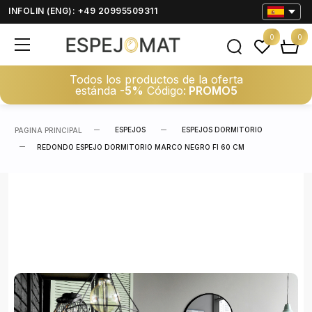
INFOLIN (ENG): +49 20995509311
0
0
Todos los productos de la oferta
estánda
-5%
Código:
PROMO5
ESPEJOS
ESPEJOS DORMITORIO
PAGINA PRINCIPAL
REDONDO ESPEJO DORMITORIO MARCO NEGRO FI 60 CM