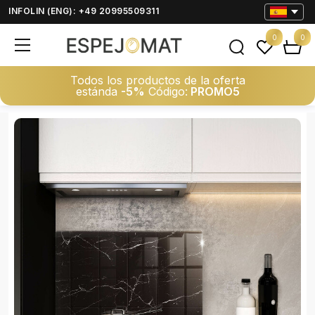
INFOLIN (ENG): +49 20995509311
0
0
Todos los productos de la oferta
estánda
-5%
Código:
PROMO5