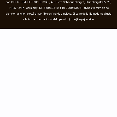
por: DEFTO GMBH DE319960340, Auf Dem Schnorrenberg 2, Ehrenbergstraße 23,
14195 Berlin, Germany, DE 319960340 +49 20995509311 (Nuestro servicio de
atención al cliente está disponible en inglés y polaco. El costo de la llamada se ajusta
a la tarifa internacional del operador.)
info@espejomat.es