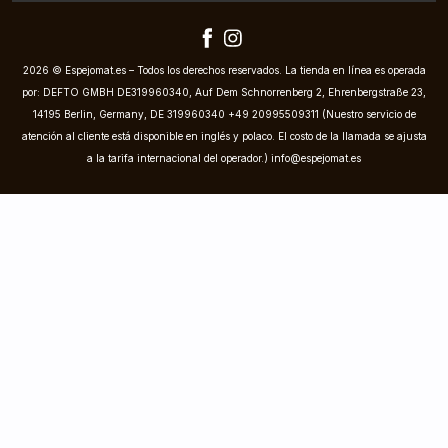
2026 © Espejomat.es – Todos los derechos reservados. La tienda en línea es operada
por: DEFTO GMBH DE319960340, Auf Dem Schnorrenberg 2, Ehrenbergstraße 23,
14195 Berlin, Germany, DE 319960340 +49 20995509311 (Nuestro servicio de
atención al cliente está disponible en inglés y polaco. El costo de la llamada se ajusta
a la tarifa internacional del operador.)
info@espejomat.es