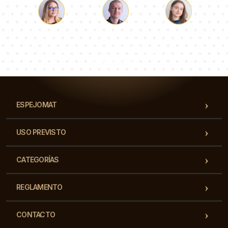
Lucas
Paulina
Dorotea
Nuestro equipo de consultores responderá a tus
preguntas!
ESPEJOMAT
USO PREVISTO
CATEGORÍAS
REGLAMENTO
CONTACTO