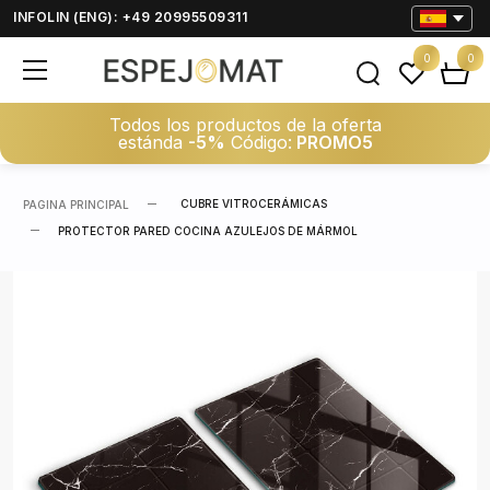
INFOLIN (ENG): +49 20995509311
0
0
Todos los productos de la oferta
estánda
-5%
Código:
PROMO5
CUBRE VITROCERÁMICAS
PAGINA PRINCIPAL
PROTECTOR PARED COCINA AZULEJOS DE MÁRMOL