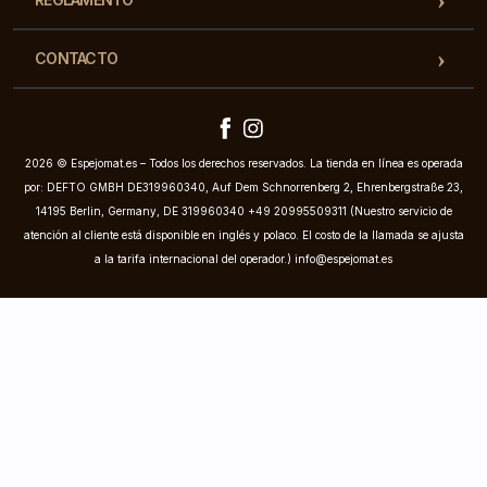
CONTACTO
2026 © Espejomat.es – Todos los derechos reservados. La tienda en línea es operada
por: DEFTO GMBH DE319960340, Auf Dem Schnorrenberg 2, Ehrenbergstraße 23,
14195 Berlin, Germany, DE 319960340 +49 20995509311 (Nuestro servicio de
atención al cliente está disponible en inglés y polaco. El costo de la llamada se ajusta
a la tarifa internacional del operador.)
info@espejomat.es