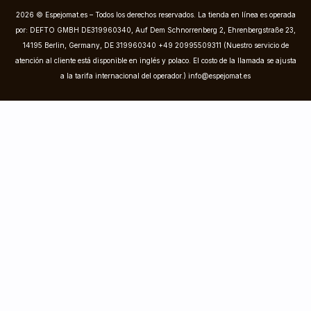
2026 © Espejomat.es – Todos los derechos reservados. La tienda en línea es operada
por: DEFTO GMBH DE319960340, Auf Dem Schnorrenberg 2, Ehrenbergstraße 23,
14195 Berlin, Germany, DE 319960340 +49 20995509311 (Nuestro servicio de
atención al cliente está disponible en inglés y polaco. El costo de la llamada se ajusta
a la tarifa internacional del operador.)
info@espejomat.es